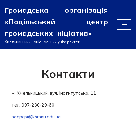
Громадська організація
Перейти
«Подільський центр
до
вмісту
громадських ініціатив»
Хмельницький національний університет
Контакти
м. Хмельницький, вул. Інститутська, 11
тел. 097-230-29-60
ngopcpi@khmnu.edu.ua